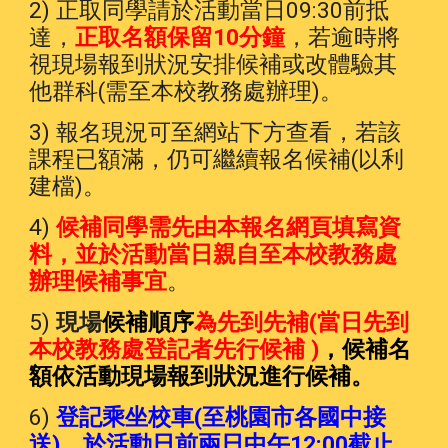
2) 正取同學請於活動當日09:30前抵
達，
正取名額保留10分鐘
，若逾時將
視現場報到狀況安排候補或
改體驗
其
他群科(需至本校教務處辦理)。
3) 報名現況可至網站下方查看，若該
課程已額滿，仍可繼續報名候補(以利
建檔)。
4)
候補同學需先由本報名網頁填寫資
料，並於活動當日親自至本校教務處
辦理候補事宜
。
5
)
現場
候補
順序
為先到先補(當日先到
本校教務處登記者先行候補 )
，候補名
額依活動
現場
報到狀況進行候補。
6)
登記乘坐校車(至桃園市各國中接
送)，於活動日前兩日中午12:00截止
，